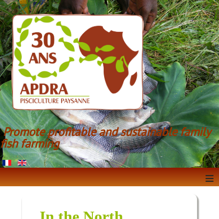
Promote profitable and sustainable family
fish farming
≡
In the North